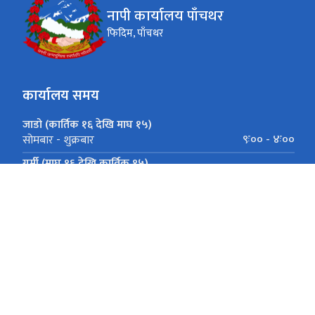
नापी कार्यालय पाँचथर
फिदिम, पाँचथर
कार्यालय समय
जाडो (कार्तिक १६ देखि माघ १५)
९ः०० - ४ः००
सोमबार - शुक्रबार
गर्मी (माघ १६ देखि कार्तिक १५)
९ः०० - ५ः००
सोमबार - शुक्रबार