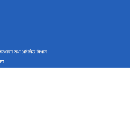
्यवस्थापन तथा अभिलेख विभाग
्ता
िदिम, पाँचथर
panchthar@dos.gov.np
०२४५२२११९, ९८५२६२०११९