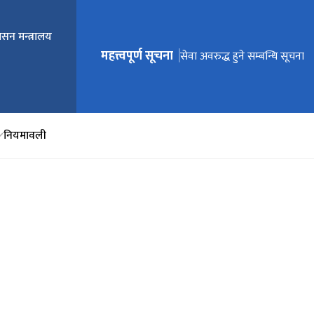
ासन मन्त्रालय
महत्त्वपूर्ण सूचना
मुख्य नेभिगेसनमा जानुहोस्
बैंक तथा वित्तीय संस्था सबैले मेरो क
सेवा अवरुद्ध हुने सम्बन्धि सूचना
फिल्ड रेखाङ्कन सम्बन्धी कार्य नगरि
मार्फत सेवा लिने सम्बन्धी सूचना
सम्बन्धमा ।
नियमावली