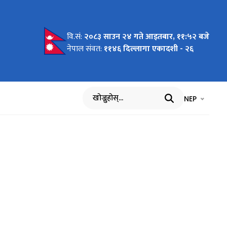
वि.सं:
२०८३ साउन २४ गते आइतबार, ११:५२ बजे
ित्ता
ने
नेपाल संवत:
११४६ दिल्लागा एकादशी - २६
भाषा चयन गर्नुह
भाषा प
NEP
खोज्नुहोस्