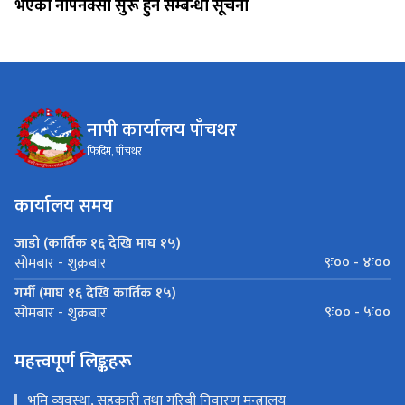
भएको नापनक्सा सुरू हुने सम्बन्धी सूचना
नापी कार्यालय पाँचथर
फिदिम, पाँचथर
कार्यालय समय
जाडो (कार्तिक १६ देखि माघ १५)
९ः०० - ४ः००
सोमबार - शुक्रबार
गर्मी (माघ १६ देखि कार्तिक १५)
९ः०० - ५ः००
सोमबार - शुक्रबार
महत्त्वपूर्ण लिङ्कहरू
भूमि व्यवस्था, सहकारी तथा गरिबी निवारण मन्त्रालय