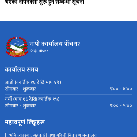
भएको नापनक्सा सुरू हुने सम्बन्धी सूचना
नापी कार्यालय पाँचथर
फिदिम, पाँचथर
कार्यालय समय
जाडो (कार्तिक १६ देखि माघ १५)
९ः०० - ४ः००
सोमबार - शुक्रबार
गर्मी (माघ १६ देखि कार्तिक १५)
९ः०० - ५ः००
सोमबार - शुक्रबार
महत्त्वपूर्ण लिङ्कहरू
भूमि व्यवस्था, सहकारी तथा गरिबी निवारण मन्त्रालय