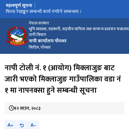
महत्त्वपूर्ण सूचना
मुख्य नेभिगेसनमा जानुहोस्
बैंक तथा वित्तीय संस्था सबैले मेरो कित्ता मार्फत सेवा लिने सम्बन्धी सूचना
सेवा अवरुद्ध हुने सम्बन्धि सूचना
फिल्ड रेखाङ्कन सम्बन्धी कार्य नगरिने सम्बन्धमा ।
नेपाल सरकार
भूमि व्यवस्था, सहकारी, सङ्घीय मामिला तथा सामान्य प्रशासन मन्त्रालय
नापी विभाग
नापी कार्यालय पाँचथर
फिदिम, पाँचथर
नापी टोली नं. १ (आयोग) मिक्लाजुङ बाट
जारी भएको मिक्लाजुङ गाउँपालिका वडा नं
१ मा नापनक्सा हुने सम्बन्धी सूचना
१२ साउन, २०८३
A
A