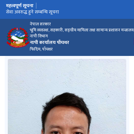
महत्त्वपूर्ण सूचना
मुख्य नेभिगेसनमा जानुहोस्
बैंक तथा वित्तीय संस्था सबैले मेरो कित्ता मार्फत सेवा लिने सम्बन्धी सूचना
सेवा अवरुद्ध हुने सम्बन्धि सूचना
फिल्ड रेखाङ्कन सम्बन्धी कार्य नगरिने सम्बन्धमा ।
नेपाल सरकार
भूमि व्यवस्था, सहकारी, सङ्घीय मामिला तथा सामान्य प्रशासन मन्त्रालय
नापी विभाग
नापी कार्यालय पाँचथर
फिदिम, पाँचथर