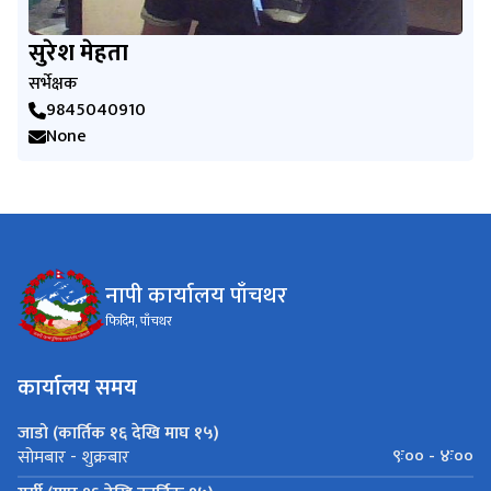
सुरेश मेहता
सर्भेक्षक
9845040910
None
नापी कार्यालय पाँचथर
फिदिम, पाँचथर
कार्यालय समय
जाडो (कार्तिक १६ देखि माघ १५)
९ः०० - ४ः००
सोमबार - शुक्रबार