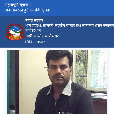
महत्त्वपूर्ण सूचना
मुख्य नेभिगेसनमा जानुहोस्
बैंक तथा वित्तीय संस्था सबैले मेरो कित्ता मार्फत सेवा लिने सम्बन्धी सूचना
सेवा अवरुद्ध हुने सम्बन्धि सूचना
फिल्ड रेखाङ्कन सम्बन्धी कार्य नगरिने सम्बन्धमा ।
नेपाल सरकार
भूमि व्यवस्था, सहकारी, सङ्घीय मामिला तथा सामान्य प्रशासन मन्त्रालय
नापी विभाग
नापी कार्यालय पाँचथर
फिदिम, पाँचथर