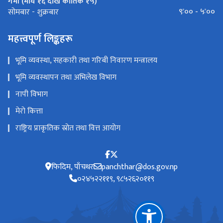
गर्मी (माघ १६ देखि कार्तिक १५)
९ः०० - ५ः००
सोमबार - शुक्रबार
महत्त्वपूर्ण लिङ्कहरू
भूमि व्यवस्था, सहकारी तथा गरिबी निवारण मन्त्रालय
भूमि व्यवस्थापन तथा अभिलेख विभाग
नापी विभाग
मेरो कित्ता
राष्ट्रिय प्राकृतिक स्रोत तथा वित्त आयोग
फिदिम, पाँचथर
panchthar@dos.gov.np
०२४५२२११९, ९८५२६२०११९