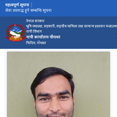
महत्त्वपूर्ण सूचना
मुख्य नेभिगेसनमा जानुहोस्
बैंक तथा वित्तीय संस्था सबैले मेरो कित्ता मार्फत सेवा लिने सम्बन्धी सूचना
सेवा अवरुद्ध हुने सम्बन्धि सूचना
फिल्ड रेखाङ्कन सम्बन्धी कार्य नगरिने सम्बन्धमा ।
नेपाल सरकार
भूमि व्यवस्था, सहकारी, सङ्घीय मामिला तथा सामान्य प्रशासन मन्त्रालय
नापी विभाग
नापी कार्यालय पाँचथर
फिदिम, पाँचथर