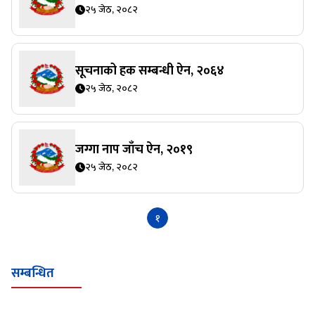
२५ जेठ, २०८२
सूचनाको हक सम्बन्धी ऐन, २०६४
२५ जेठ, २०८२
जग्गा नाप जाँच ऐन, २०१९
२५ जेठ, २०८२
१
सम्बन्धित